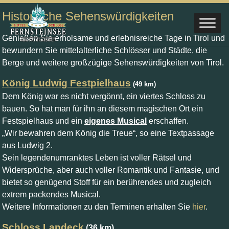
Historische Sehenswürdigkeiten
Genießen Sie erholsame und erlebnisreiche Tage in Tirol und
bewundern Sie mittelalterliche Schlösser und Städte, die
Berge und weitere großzügige Sehenswürdigkeiten von Tirol.
König Ludwig Festpielhaus
(49 km)
Dem König war es nicht vergönnt, ein viertes Schloss zu
bauen. So hat man für ihn an diesem magischen Ort ein
Festspielhaus und ein
eigenes Musical
erschaffen.
„Wir bewahren dem König die Treue“, so eine Textpassage
aus Ludwig 2.
Sein legendenumranktes Leben ist voller Rätsel und
Widersprüche, aber auch voller Romantik und Fantasie, und
bietet so genügend Stoff für ein berührendes und zugleich
extrem packendes Musical.
Weitere Informationen zu den Terminen erhalten Sie
hier
.
Schloss Landeck
(36 km)